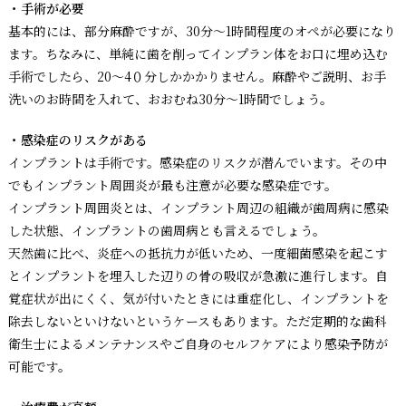
・手術が必要
基本的には、部分麻酔ですが、30分〜1時間程度のオペが必要になり
ます。ちなみに、単純に歯を削ってインプラン体をお口に埋め込む
手術でしたら、20〜4０分しかかかりません。麻酔やご説明、お手
洗いのお時間を入れて、おおむね30分〜1時間でしょう。
・感染症のリスクがある
インプラントは手術です。感染症のリスクが潜んでいます。その中
でもインプラント周囲炎が最も注意が必要な感染症です。
インプラント周囲炎とは、インプラント周辺の組織が歯周病に感染
した状態、インプラントの歯周病とも言えるでしょう。
天然歯に比べ、炎症への抵抗力が低いため、一度細菌感染を起こす
とインプラントを埋入した辺りの骨の吸収が急激に進行します。自
覚症状が出にくく、気が付いたときには重症化し、インプラントを
除去しないといけないというケースもあります。ただ定期的な歯科
衛生士によるメンテナンスやご自身のセルフケアにより感染予防が
可能です。